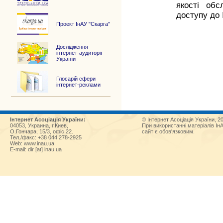
якості обс
доступу до 
Проект ІнАУ "Скарга"
Дослідження
інтернет-аудиторії
України
Глосарій сфери
інтернет-реклами
Інтернет Асоціація України:
© Інтернет Асоціація України, 2
04053, Украина, г.Киев,
При використанні матеріалів Ін
О.Гончара, 15/3, офіс 22.
сайт є обов'язковим.
Тел./факс: +38 044 278-2925
Web:
www.inau.ua
E-mail: dir [at] inau.ua