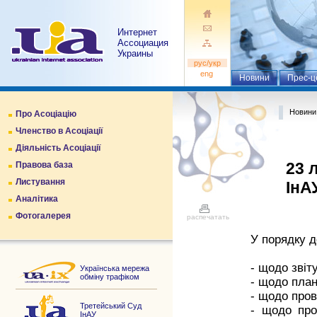
Интернет
Ассоциация
Украины
pуc/укр
eng
Новини
Прес-ц
Новини
Про Асоціацію
Членство в Асоціації
Діяльність Асоціації
23 
Правова база
Листування
ІнА
Аналітика
Фотогалерея
распечатать
У порядку 
- щодо звіт
Українська мережа
обміну трафіком
- щодо план
- щодо пров
Третейський Суд
- щодо про
ІнАУ