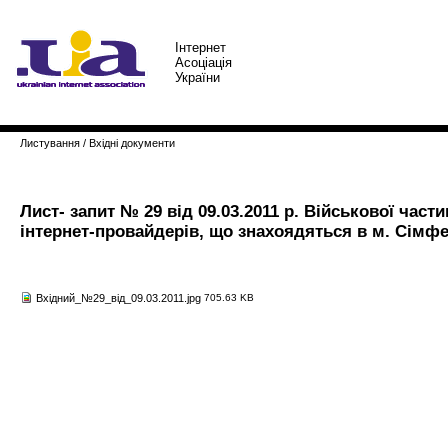
Iнтернет
Асоцiацiя
України
Листування
/
Вхідні документи
Лист- запит № 29 від 09.03.2011 р. Військової ча
інтернет-провайдерів, що знахоядяться в м. Сімф
Вхідний_№29_від_09.03.2011.jpg
705.63 KB