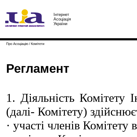
Iнтернет
Асоцiацiя
України
Про Асоціацію
/
Комітети
Регламент
1. Діяльність Комітету 
(далі- Комітету) здійсню
· участі членів Комітету 