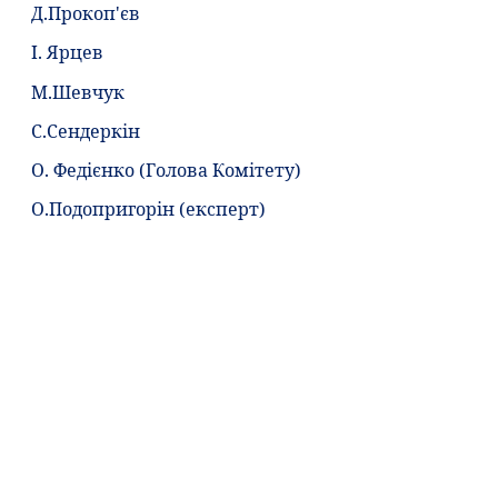
Д.Прокоп'єв
І. Ярцев
М.Шевчук
С.Сендеркін
О. Федієнко (Голова Комітету)
О.Подопригорін (експерт)