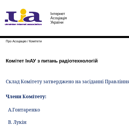
Iнтернет
Асоцiацiя
України
Про Асоціацію
/
Комітети
Комітет ІнАУ з питань радіотехнологій
Склад Комітету затверджено на засіданні Правління І
Члени Комітету:
А.Гонтаренко
В. Лукін