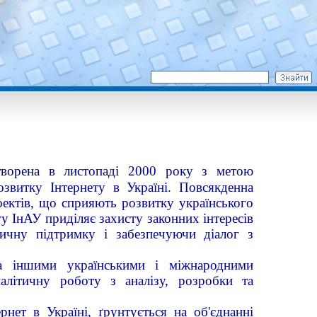
творена в листопаді 2000 року з метою
озвитку Інтернету в Україні.
Повсякденна
роектів, що сприяють розвитку українського
у ІнАУ приділяє захисту законних інтересів
дичну підтримку і забезпечуючи діалог з
та іншими українськими і міжнародними
налітичну роботу з аналізу, розробки та
нет в Україні, ґрунтується на об'єднанні