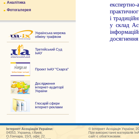
Аналітика
експертно-
Фотогалерея
практичног
і традиційн
у склад Ас
інформацій
Українська мережа
обміну трафіком
досягнення 
Третейський Суд
ІнАУ
Проект ІнАУ "Скарга"
Дослідження
інтернет-аудиторії
України
Глосарій сфери
інтернет-реклами
Інтернет Асоціація України:
© Інтернет Асоціація України, 2
04053, Украина, г.Киев,
При використанні матеріалів Ін
О.Гончара, 15/3, офіс 22.
сайт є обов'язковим.