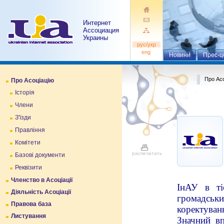
Интернет
Ассоциация
Украины
pуc/укр
eng
Новини
Прес-ц
Про Асо
Про Асоціацію
Історія
Члени
З'їзди
Правління
Комітети
распечатать
Базові документи
Реквізити
Членство в Асоціації
ІнАУ в ті
Діяльність Асоціації
громадськи
Правова база
коректуванн
Листування
Значний вп