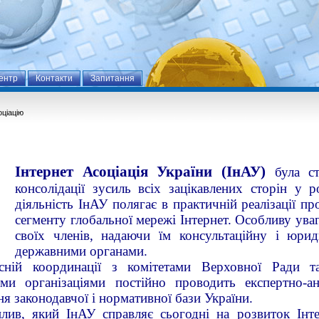
ентр
Контакти
Запитання
ціацію
Інтернет Асоціація України (ІнАУ)
була с
консолідації зусиль всіх зацікавлених сторін у р
діяльність ІнАУ полягає в практичній реалізації п
сегменту глобальної мережі Інтернет. Особливу уваг
своїх членів, надаючи їм консультаційну і юри
державними органами.
сній координації з комітетами Верховної Ради 
ми організаціями постійно проводить експертно-а
я законодавчої і нормативної бази України.
лив, який ІнАУ справляє сьогодні на розвиток Інтер