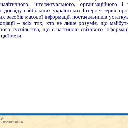
аналітичного, інтелектуального, організаційного і
о досвіду найбільших українських Інтернет сервіс про
их засобів масової інформації, постачальників устатк
оціації – всіх тих, хто не лише розуміє, що майбут
ного суспільства, що є частиною світового інформац
цієї мети.
014
АУ посилання на