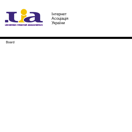
Iнтернет
Асоцiацiя
України
Board