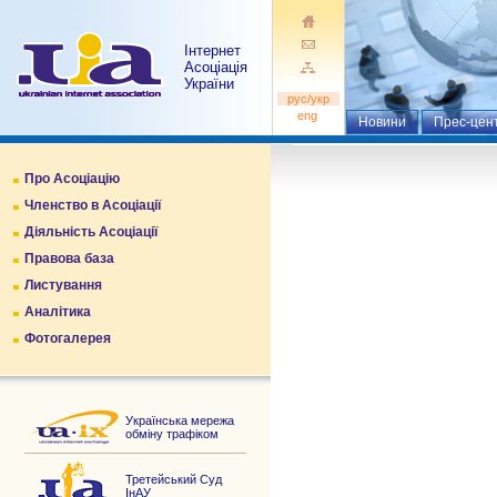
Інтернет
Асоціація
України
pуc/укр
eng
Новини
Прес-цен
Про Асоціацію
Членство в Асоціації
Діяльність Асоціації
Правова база
Листування
Аналітика
Фотогалерея
Українська мережа
обміну трафіком
Третейський Суд
ІнАУ