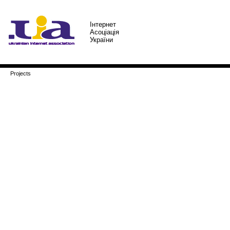
Iнтернет
Асоцiацiя
України
Projects